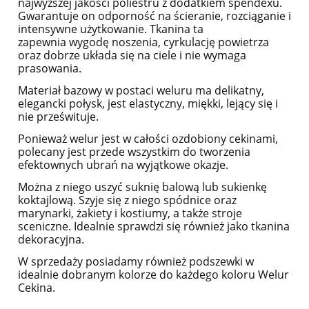
najwyższej jakości poliestru z dodatkiem spendexu.
Gwarantuje on odporność na ścieranie, rozciąganie i
intensywne użytkowanie. Tkanina ta
zapewnia wygodę noszenia, cyrkulację powietrza
oraz dobrze układa się na ciele i nie wymaga
prasowania.
Materiał bazowy w postaci weluru ma delikatny,
elegancki połysk, jest elastyczny, miękki, lejący się i
nie prześwituje.
Ponieważ welur jest w całości ozdobiony cekinami,
polecany jest przede wszystkim do tworzenia
efektownych ubrań na wyjątkowe okazje.
Można z niego uszyć suknię balową lub sukienkę
koktajlową. Szyje się z niego spódnice oraz
marynarki, żakiety i kostiumy, a także stroje
sceniczne. Idealnie sprawdzi się również jako tkanina
dekoracyjna.
W sprzedaży posiadamy również podszewki w
idealnie dobranym kolorze do każdego koloru Welur
Cekina.