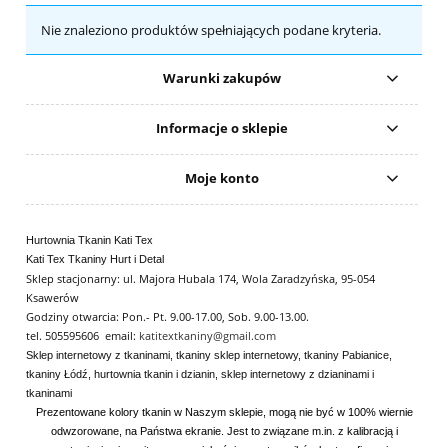
Nie znaleziono produktów spełniających podane kryteria.
Warunki zakupów
Informacje o sklepie
Moje konto
Hurtownia Tkanin Kati Tex
Kati Tex Tkaniny Hurt i Detal
Sklep stacjonarny: ul. Majora Hubala 174, Wola Zaradzyńska, 95-054
Ksawerów
Godziny otwarcia: Pon.- Pt. 9.00-17.00, Sob. 9.00-13.00.
tel. 505595606 email:
katitextkaniny@gmail.com
Sklep internetowy z tkaninami, tkaniny sklep internetowy, tkaniny Pabianice,
tkaniny Łódź, hurtownia tkanin i dzianin, sklep internetowy z dzianinami i
tkaninami
Prezentowane kolory tkanin w Naszym sklepie, mogą nie być w 100% wiernie
odwzorowane, na Państwa ekranie. Jest to związane m.in. z kalibracją i