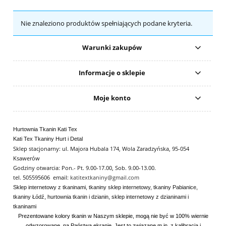
Nie znaleziono produktów spełniających podane kryteria.
Warunki zakupów
Informacje o sklepie
Moje konto
Hurtownia Tkanin Kati Tex
Kati Tex Tkaniny Hurt i Detal
Sklep stacjonarny: ul. Majora Hubala 174, Wola Zaradzyńska, 95-054
Ksawerów
Godziny otwarcia: Pon.- Pt. 9.00-17.00, Sob. 9.00-13.00.
tel. 505595606 email:
katitextkaniny@gmail.com
Sklep internetowy z tkaninami, tkaniny sklep internetowy, tkaniny Pabianice,
tkaniny Łódź, hurtownia tkanin i dzianin, sklep internetowy z dzianinami i
tkaninami
Prezentowane kolory tkanin w Naszym sklepie, mogą nie być w 100% wiernie
odwzorowane, na Państwa ekranie. Jest to związane m.in. z kalibracją i